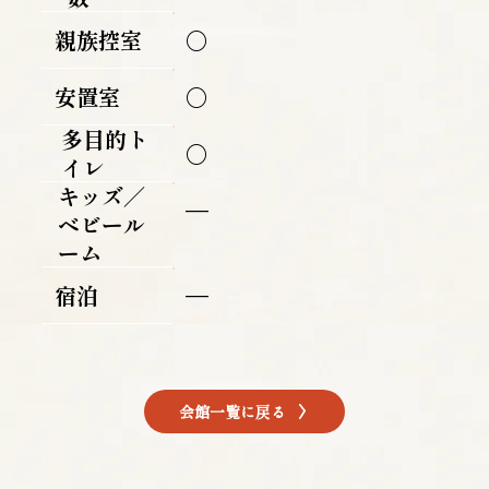
親族控室
〇
安置室
〇
多目的ト
〇
イレ
キッズ／
―
ベビール
ーム
宿泊
―
会館一覧に戻る