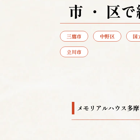
市 ・ 区
三鷹市
中野区
国
立川市
メモリアルハウス多摩