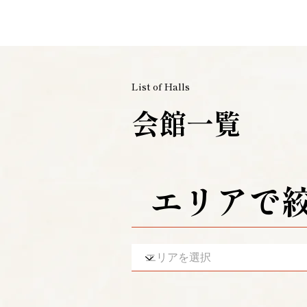
List of Halls
会館一覧
​エリアで