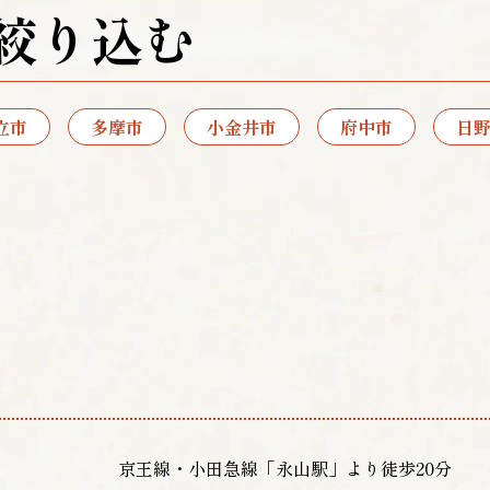
で絞り込む
立市
多摩市
小金井市
府中市
日
京王線・小田急線「永山駅」より徒歩20分